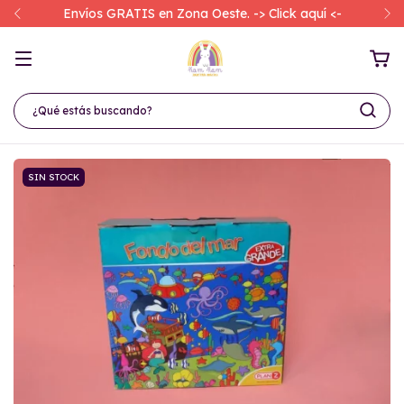
Envíos GRATIS en Zona Oeste. -> Click aquí <-
SIN STOCK