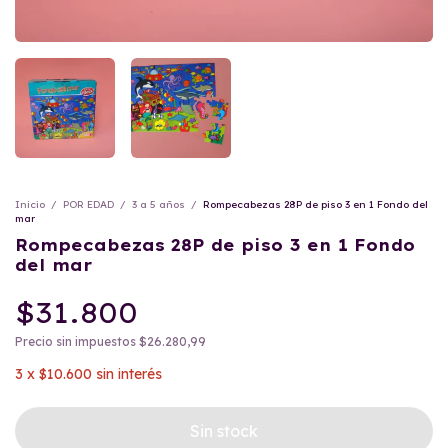
Inicio
/
POR EDAD
/
3 a 5 años
/
Rompecabezas 28P de piso 3 en 1 Fondo del
mar
Rompecabezas 28P de piso 3 en 1 Fondo
del mar
$31.800
Precio sin impuestos
$26.280,99
3
x
$10.600
sin interés