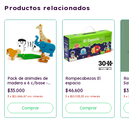
Productos relacionados
Pack de animales de
Rompecabezas El
Ro
madera x 6 c/base -
espacio
Sa
Selva
$35.000
$46.600
$3
3
x
$11.666,67
sin interés
3
x
$15.533,33
sin interés
3
x