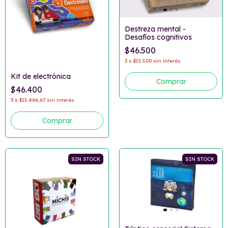
Destreza mental -
Desafíos cognitivos
$46.500
3
x
$15.500
sin interés
Kit de electrónica
$46.400
3
x
$15.466,67
sin interés
SIN STOCK
SIN STOCK