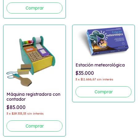
Estación meteorológica
$35.000
3
x
$11.666,67
sin interés
Máquina registradora con
contador
$85.000
3
x
$28.333,33
sin interés