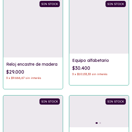
SIN STOCK
SIN STOCK
Equipo alfabetario
Reloj encastre de madera
$30.400
$29.000
3
x
$10.133,33
sin interés
3
x
$9.666,67
sin interés
SIN STOCK
SIN STOCK