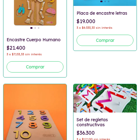
Placa de encastre letras
$19.000
3
x
$6.333,33
sin interés
Encastre Cuerpo Humano
$21.400
3
x
$7.133,33
sin interés
Set de regletas
constructivas
$36.300
3
x
$12.100
sin interés