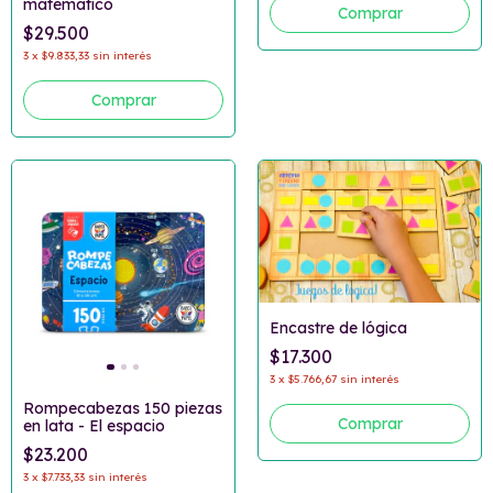
matemático
$29.500
3
x
$9.833,33
sin interés
Encastre de lógica
$17.300
3
x
$5.766,67
sin interés
Rompecabezas 150 piezas
en lata - El espacio
$23.200
3
x
$7.733,33
sin interés