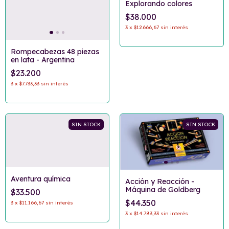
Explorando colores
$38.000
3
x
$12.666,67
sin interés
Rompecabezas 48 piezas
en lata - Argentina
$23.200
3
x
$7.733,33
sin interés
SIN STOCK
SIN STOCK
Aventura química
Acción y Reacción -
Máquina de Goldberg
$33.500
$44.350
3
x
$11.166,67
sin interés
3
x
$14.783,33
sin interés