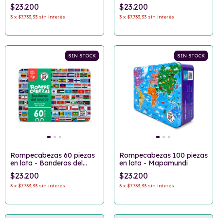
árbol
$23.200
$23.200
3
x
$7.733,33
sin interés
3
x
$7.733,33
sin interés
SIN STOCK
SIN STOCK
Rompecabezas 60 piezas
Rompecabezas 100 piezas
en lata - Banderas del
en lata - Mapamundi
mundo
$23.200
$23.200
3
x
$7.733,33
sin interés
3
x
$7.733,33
sin interés