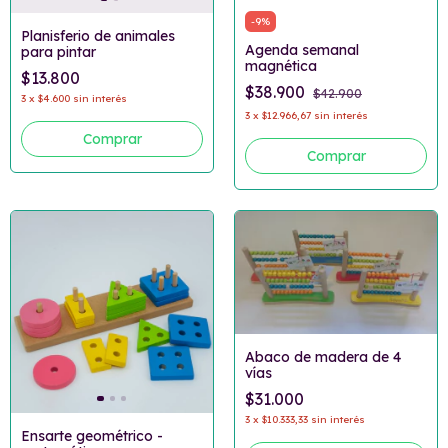
-
9
%
Planisferio de animales
Agenda semanal
para pintar
magnética
$13.800
$38.900
$42.900
3
x
$4.600
sin interés
3
x
$12.966,67
sin interés
Abaco de madera de 4
vías
$31.000
3
x
$10.333,33
sin interés
Ensarte geométrico -