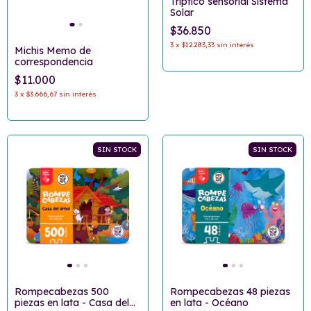
Tríptico sensorial Sistema
Solar
$36.850
3
x
$12.283,33
sin interés
Michis Memo de
correspondencia
$11.000
3
x
$3.666,67
sin interés
SIN STOCK
SIN STOCK
Rompecabezas 500
Rompecabezas 48 piezas
piezas en lata - Casa del
en lata - Océano