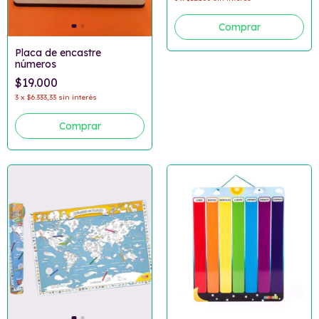
Placa de encastre
números
$19.000
3
x
$6.333,33
sin interés