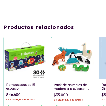
Productos relacionados
Rompecabezas El
Ro
Pack de animales de
espacio
Di
madera x 6 c/base -
Autóctonos
$46.600
$3
$35.000
3
x
$15.533,33
sin interés
3
x
3
x
$11.666,67
sin interés