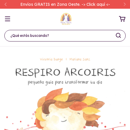
Envíos GRATIS en Zona Oeste. -> Click aquí <-