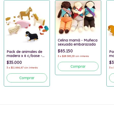
Celina mamá - Muñeca
sexuada embarazada
$85.150
Pa
Pack de animales de
ma
madera x 6 c/base -
3
x
$28.383,33
sin interés
Se
Granja
$3
$35.000
3
x
3
x
$11.666,67
sin interés