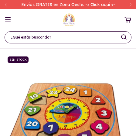
Envíos GRATIS en Zona Oeste. -> Click aquí <-
SIN STOCK