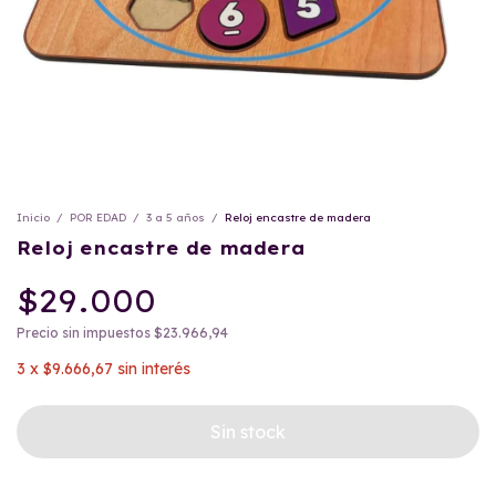
Inicio
/
POR EDAD
/
3 a 5 años
/
Reloj encastre de madera
Reloj encastre de madera
$29.000
Precio sin impuestos
$23.966,94
3
x
$9.666,67
sin interés