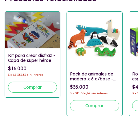
Kit para crear disfraz -
Capa de super héroe
$16.000
Ro
Pack de animales de
3
x
$5.333,33
sin interés
es
madera x 6 c/base -
Autóctonos
$4
$35.000
3
x
3
x
$11.666,67
sin interés