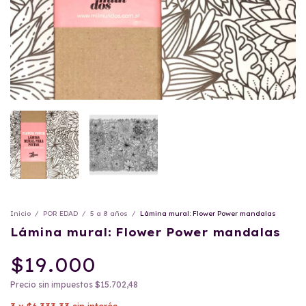
Inicio
/
POR EDAD
/
5 a 8 años
/
Lámina mural: Flower Power mandalas
Lámina mural: Flower Power mandalas
$19.000
Precio sin impuestos
$15.702,48