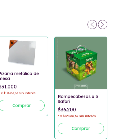
Pizarra metálica de
mesa
$31.000
Arcoiris 
grande
3
x
$10.333,33
sin interés
Rompecabezas x 3
$44.900
Safari
3
x
$14.966,67
$36.200
3
x
$12.066,67
sin interés