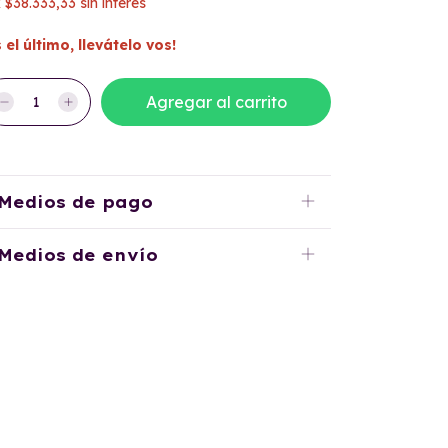
x
$38.333,33
sin interés
s el último, llevátelo vos!
Medios de pago
Medios de envío