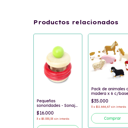
Productos relacionados
os para
Tren
sin interés
Pack de animales 
madera x 6 c/base
Granja
$35.000
Pequeñas
sonoridades - Sonaja
3
x
$11.666,67
sin interés
de madera
$16.000
3
x
$5.333,33
sin interés