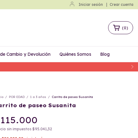
Iniciar sesión
|
Crear cuenta
(
0
)
a de Cambio y Devolución
Quiénes Somos
Blog
cio
/
POR EDAD
/
1 a 3 años
/
Carrito de paseo Susanita
arrito de paseo Susanita
115.000
cio sin impuestos
$95.041,32