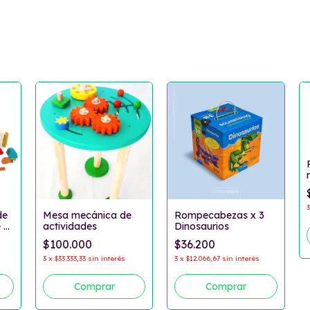
Mesa mecánica de
Rompecabezas x 3
de
actividades
Dinosaurios
 -
$100.000
$36.200
3
x
$33.333,33
sin interés
3
x
$12.066,67
sin interés