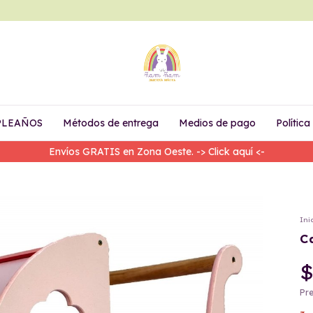
PLEAÑOS
Métodos de entrega
Medios de pago
Polític
Productos en OFERTA -> Click aquí <-
Ini
C
$
Pre