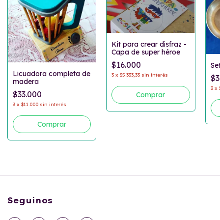
Kit para crear disfraz -
Capa de super héroe
$16.000
Se
Licuadora completa de
3
x
$5.333,33
sin interés
$3
madera
3
x
$33.000
3
x
$11.000
sin interés
Seguinos