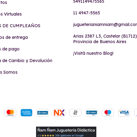
5491149475565
tos
11 4947-5565
s Virtuales
jugueterianiamniam@gmail.c
S DE CUMPLEAÑOS
Arias 2387 L3, Castelar (B1712)
s de entrega
Provincia de Buenos Aires
s de pago
¡Visitá nuestro Blog!
ca de Cambio y Devolución
es Somos