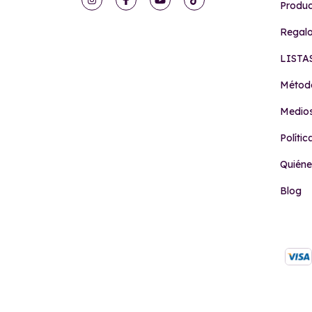
Produc
Regalo
LISTA
Método
Medio
Políti
Quién
Blog